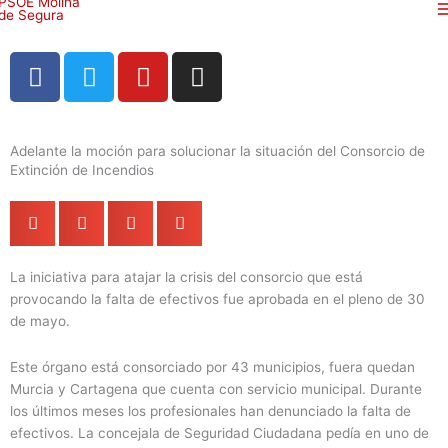
Ir
al
contenido
F
T
Y
I
a
w
o
n
c
i
u
s
e
t
t
t
Adelante la moción para solucionar la situación del Consorcio de
b
t
u
a
Extinción de Incendios
o
e
b
g
o
r
e
r
k
a
m
La iniciativa para atajar la crisis del consorcio que está
provocando la falta de efectivos fue aprobada en el pleno de 30
de mayo.
Este órgano está consorciado por 43 municipios, fuera quedan
Murcia y Cartagena que cuenta con servicio municipal. Durante
los últimos meses los profesionales han denunciado la falta de
efectivos. La concejala de Seguridad Ciudadana pedía en uno de