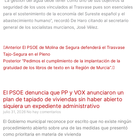
“La gestión del agua debe tener como uno de sus objetivos la
seguridad de los usos vinculados al Trasvase pues son esenciales
para el sostenimiento de la economía del Sureste español y el
abastecimiento humano”, recordó De Haro citando al secretario
general de los socialistas murcianos, José Vélez.
Ant
Siguiente
Anterior
El PSOE de Molina de Segura defenderá el Trasvase
Tajo-Segura en el Pleno
Posterior
“Pedimos el cumplimiento de la implantación de la
gratuidad de los libros de texto en la Región de Murcia”.
El PSOE denuncia que PP y VOX anunciaron un
plan de tapiado de viviendas sin haber abierto
siquiera un expediente administrativo
julio 31, 2026
No hay comentarios
El Gobierno municipal reconoce por escrito que no existe ningún
procedimiento abierto sobre una de las medidas que presentó
como prioritaria en materia de vivienda