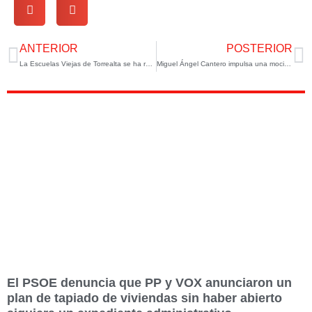
Ant
S
ANTERIOR
POSTERIOR
La Escuelas Viejas de Torrealta se ha rehabilitan para dinamizar la pedanía
Miguel Ángel Cantero impulsa una moción conjunta para declarar a la Actividad Física y el Deporte como Actividad Esencial
El PSOE denuncia que PP y VOX anunciaron un
plan de tapiado de viviendas sin haber abierto