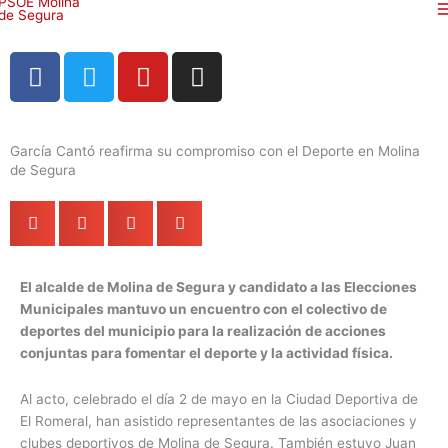
Ir
al
contenido
F
T
Y
I
a
w
o
n
c
i
u
s
e
t
t
t
García Cantó reafirma su compromiso con el Deporte en Molina
b
t
u
a
de Segura
o
e
b
g
o
r
e
r
k
a
m
El alcalde de Molina de Segura y candidato a las Elecciones
Municipales mantuvo un encuentro con el colectivo de
deportes del municipio para la realización de acciones
conjuntas para fomentar el deporte y la actividad física.
Al acto, celebrado el día 2 de mayo en la Ciudad Deportiva de
El Romeral, han asistido representantes de las asociaciones y
clubes deportivos de Molina de Segura. También estuvo Juan