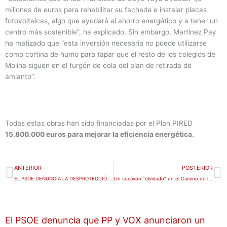
millones de euros para rehabilitar su fachada e instalar placas
fotovoltaicas, algo que ayudará al ahorro energético y a tener un
centro más sostenible”, ha explicado. Sin embargo, Martínez Pay
ha matizado que “esta inversión necesaria no puede utilizarse
como cortina de humo para tapar que el resto de los colegios de
Molina siguen en el furgón de cola del plan de retirada de
amianto”.
Todas estas obras han sido financiadas por el Plan PIRED
15.800.000 euros para mejorar la eficiencia energética.
Ant
S
ANTERIOR
POSTERIOR
EL PSOE DENUNCIA LA DESPROTECCIÓN TOTAL DE LAS URBANIZACIONES POR LA FALTA DE POLICÍA LOCAL EN LA ALCAYNA
Un socavón “olvidado” en el Camino de los Valientes pone en jaque la seguridad de vecinos y agricultores
El PSOE denuncia que PP y VOX anunciaron un