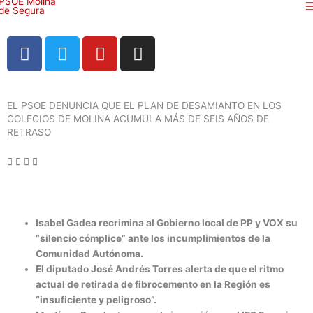
Ir
al
contenido
F
T
Y
I
a
w
o
n
c
i
u
s
e
t
t
t
EL PSOE DENUNCIA QUE EL PLAN DE DESAMIANTO EN LOS
b
t
u
a
COLEGIOS DE MOLINA ACUMULA MÁS DE SEIS AÑOS DE
o
e
b
g
RETRASO
o
r
e
r
k
a
m
Isabel Gadea recrimina al Gobierno local de PP y VOX su
“silencio cómplice” ante los incumplimientos de la
Comunidad Autónoma.
El diputado José Andrés Torres alerta de que el ritmo
actual de retirada de fibrocemento en la Región es
“insuficiente y peligroso”.