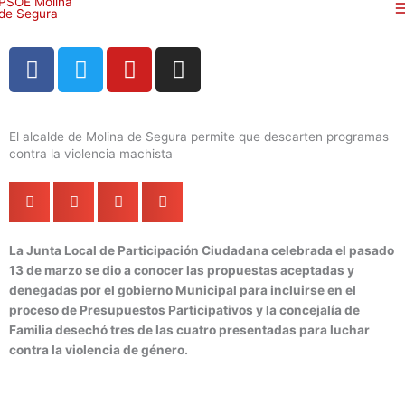
Ir
al
contenido
F
T
Y
I
a
w
o
n
c
i
u
s
e
t
t
t
El alcalde de Molina de Segura permite que descarten programas
b
t
u
a
contra la violencia machista
o
e
b
g
o
r
e
r
k
a
m
La Junta Local de Participación Ciudadana celebrada el pasado
13 de marzo se dio a conocer las propuestas aceptadas y
denegadas por el gobierno Municipal para incluirse en el
proceso de Presupuestos Participativos y la concejalía de
Familia desechó tres de las cuatro presentadas para luchar
contra la violencia de género.