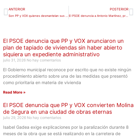
Ant
S
ANTERIOR
POSTERIOR
Son PP y VOX quienes desmantelan sus propias mentiras sobre la situación económica en Molina de Segura
El PSOE denuncia a Antonio Martínez, primer teniente de alcalde y miembro de VOX, por las calumnias e injurias que ha publicado en redes sociales y reclama al alcalde del PP que actúe contra estas conductas.
El PSOE denuncia que PP y VOX anunciaron un
plan de tapiado de viviendas sin haber abierto
siquiera un expediente administrativo
julio 31, 2026
No hay comentarios
El Gobierno municipal reconoce por escrito que no existe ningún
procedimiento abierto sobre una de las medidas que presentó
como prioritaria en materia de vivienda
Read More »
El PSOE denuncia que PP y VOX convierten Molina
de Segura en una ciudad de obras eternas
julio 29, 2026
No hay comentarios
Isabel Gadea exige explicaciones por la paralización durante 8
meses de la obra que se está realizando en la carretera de