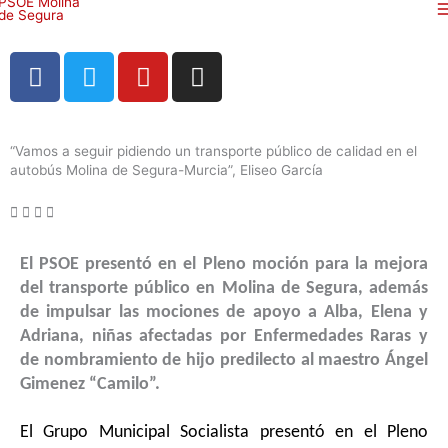
Ir
al
contenido
F
T
Y
I
a
w
o
n
c
i
u
s
e
t
t
t
“Vamos a seguir pidiendo un transporte público de calidad en el
b
t
u
a
autobús Molina de Segura-Murcia”, Eliseo García
o
e
b
g
o
r
e
r
k
a
m
El PSOE presentó en el Pleno moción para la mejora
del transporte público en Molina de Segura, además
de impulsar las mociones de apoyo a Alba, Elena y
Adriana, niñas afectadas por Enfermedades Raras y
de nombramiento de hijo predilecto al maestro Ángel
Gimenez “Camilo”.
El Grupo Municipal Socialista presentó en el Pleno