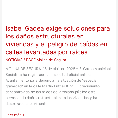
Isabel
Gadea
Isabel Gadea exige soluciones para
exige
soluciones
los daños estructurales en
para
viviendas y el peligro de caídas en
los
calles levantadas por raíces
daños
estructurales
NOTICIAS
/
PSOE Molina de Segura
en
viviendas
MOLINA DE SEGURA 15 de abril de 2026 – El Grupo Municipal
y
Socialista ha registrado una solicitud oficial ante el
el
Ayuntamiento para denunciar la situación de “especial
peligro
gravedad” en la calle Martin Luther King. El crecimiento
de
descontrolado de las raíces del arbolado público está
caídas
provocando daños estructurales en las viviendas y ha
en
destrozado el pavimento
calles
levantadas
Leer más »