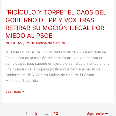
Y
“RIDÍCULO Y TORPE” EL CAOS DEL
TORPE”
EL
GOBIERNO DE PP Y VOX TRAS
CAOS
RETIRAR SU MOCIÓN ILEGAL POR
DEL
MIEDO AL PSOE
GOBIERNO
DE
NOTICIAS
/
PSOE Molina de Segura
PP
Y
MOLINA DE SEGURA-. 17 de febrero de 2026. La retirada de
VOX
última hora de la moción sobre el control de vestimenta en
TRAS
edificios públicos supone un ejercicio de ridículo institucional y
RETIRAR
una muestra de la torpeza política que define al pacto de
SU
Gobierno de PP y VOX en Molina de Segura. El Grupo
MOCIÓN
Municipal Socialista
ILEGAL
POR
Leer más »
MIEDO
AL
PSOE
1
2
…
12
Siguiente
→