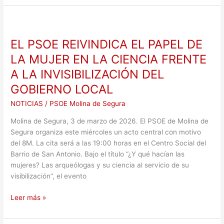
legal
EL
PSOE
EL PSOE REIVINDICA EL PAPEL DE
REIVINDICA
EL
LA MUJER EN LA CIENCIA FRENTE
PAPEL
A LA INVISIBILIZACIÓN DEL
DE
GOBIERNO LOCAL
LA
MUJER
NOTICIAS
/
PSOE Molina de Segura
EN
LA
Molina de Segura, 3 de marzo de 2026. El PSOE de Molina de
CIENCIA
Segura organiza este miércoles un acto central con motivo
FRENTE
del 8M. La cita será a las 19:00 horas en el Centro Social del
A
Barrio de San Antonio. Bajo el título “¿Y qué hacían las
LA
mujeres? Las arqueólogas y su ciencia al servicio de su
INVISIBILIZACIÓN
visibilización”, el evento
DEL
GOBIERNO
Leer más »
LOCAL