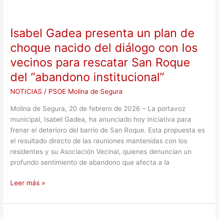
Isabel
Gadea
Isabel Gadea presenta un plan de
presenta
un
choque nacido del diálogo con los
plan
vecinos para rescatar San Roque
de
del “abandono institucional”
choque
nacido
NOTICIAS
/
PSOE Molina de Segura
del
diálogo
Molina de Segura, 20 de febrero de 2026 – La portavoz
con
municipal, Isabel Gadea, ha anunciado hoy iniciativa para
los
frenar el deterioro del barrio de San Roque. Esta propuesta es
vecinos
el resultado directo de las reuniones mantenidas con los
para
residentes y su Asociación Vecinal, quienes denuncian un
rescatar
profundo sentimiento de abandono que afecta a la
San
Roque
Leer más »
del
“abandono
institucional”
“RIDÍCULO