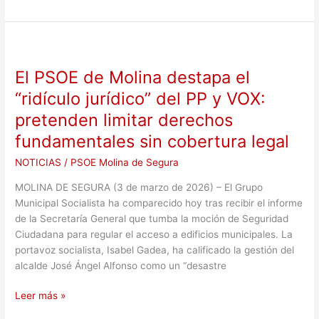
por
raíces
El
PSOE
El PSOE de Molina destapa el
de
Molina
“ridículo jurídico” del PP y VOX:
destapa
pretenden limitar derechos
el
fundamentales sin cobertura legal
“ridículo
jurídico”
NOTICIAS
/
PSOE Molina de Segura
del
PP
MOLINA DE SEGURA (3 de marzo de 2026) – El Grupo
y
Municipal Socialista ha comparecido hoy tras recibir el informe
VOX:
de la Secretaría General que tumba la moción de Seguridad
pretenden
Ciudadana para regular el acceso a edificios municipales. La
limitar
portavoz socialista, Isabel Gadea, ha calificado la gestión del
derechos
alcalde José Ángel Alfonso como un “desastre
fundamentales
sin
Leer más »
cobertura