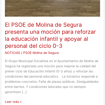
la
educación
infantil
y
El PSOE de Molina de Segura
apoyar
al
presenta una moción para reforzar
personal
la educación infantil y apoyar al
del
personal del ciclo 0-3
ciclo
0-
NOTICIAS
/
PSOE Molina de Segura
3
El Grupo Municipal Socialista en el Ayuntamiento de Molina de
Segura ha registrado una moción para mejorar la calidad del
primer ciclo de Educación Infantil (0-3 años) y reforzar las
condiciones del personal educativo. La iniciativa responde a
problemas concretos. Falta de plazas públicas. Desigualdades
entre barrios. Y condiciones laborales que no siempre
garantizan […]
Leer más »