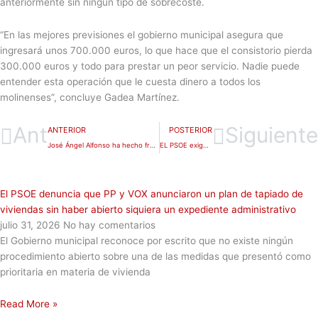
anteriormente sin ningún tipo de sobrecoste.
“En las mejores previsiones el gobierno municipal asegura que
ingresará unos 700.000 euros, lo que hace que el consistorio pierda
300.000 euros y todo para prestar un peor servicio. Nadie puede
entender esta operación que le cuesta dinero a todos los
molinenses”, concluye Gadea Martínez.
Ant
Siguiente
ANTERIOR
POSTERIOR
José Ángel Alfonso ha hecho fracasar el proceso de Presupuestos Participativos y baja la participación en un 13%
EL PSOE exige medidas para favorecer la inserción laboral y social de personas con autismo y con discapacidad intelectual
El PSOE denuncia que PP y VOX anunciaron un plan de tapiado de
viviendas sin haber abierto siquiera un expediente administrativo
julio 31, 2026
No hay comentarios
El Gobierno municipal reconoce por escrito que no existe ningún
procedimiento abierto sobre una de las medidas que presentó como
prioritaria en materia de vivienda
Read More »