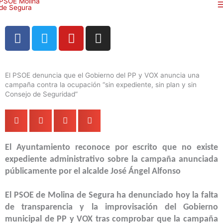
Ir
al
contenido
F
T
Y
I
a
w
o
n
c
i
u
s
e
t
t
t
El PSOE denuncia que el Gobierno del PP y VOX anuncia una
b
t
u
a
campaña contra la ocupación “sin expediente, sin plan y sin
o
e
b
g
Consejo de Seguridad”
o
r
e
r
k
a
m
El Ayuntamiento reconoce por escrito que no existe
expediente administrativo sobre la campaña anunciada
públicamente por el alcalde José Ángel Alfonso
El PSOE de Molina de Segura ha denunciado hoy la falta
de transparencia y la improvisación del Gobierno
municipal de PP y VOX tras comprobar que la campaña