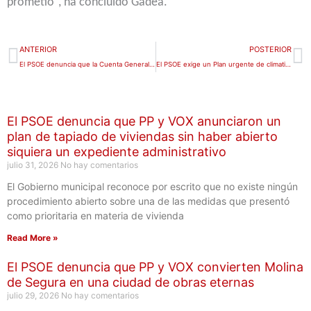
prometió”, ha concluido Gadea.
Ant
S
ANTERIOR
POSTERIOR
El PSOE denuncia que la Cuenta General de 2025 desmonta el relato económico del PP y VOX: “Más deuda, más impuestos y menos verdad”
El PSOE exige un Plan urgente de climatización para los centros educativos públicos de Molina de Segura
El PSOE denuncia que PP y VOX anunciaron un
plan de tapiado de viviendas sin haber abierto
siquiera un expediente administrativo
julio 31, 2026
No hay comentarios
El Gobierno municipal reconoce por escrito que no existe ningún
procedimiento abierto sobre una de las medidas que presentó
como prioritaria en materia de vivienda
Read More »
El PSOE denuncia que PP y VOX convierten Molina
de Segura en una ciudad de obras eternas
julio 29, 2026
No hay comentarios