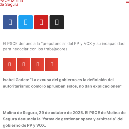
Ir
al
contenido
F
T
Y
I
a
w
o
n
c
i
u
s
e
t
t
t
El PSOE denuncia la “prepotencia” del PP y VOX y su incapacidad
b
t
u
a
para negociar con los trabajadores
o
e
b
g
o
r
e
r
k
a
m
Isabel Gadea: “La excusa del gobierno es la definición del
autoritarismo: como lo aprueban solos, no dan explicaciones”
Molina de Segura, 29 de octubre de 2025. El PSOE de Molina de
Segura denuncia la “forma de gestionar opaca y arbitraria” del
gobierno de PP y VOX.