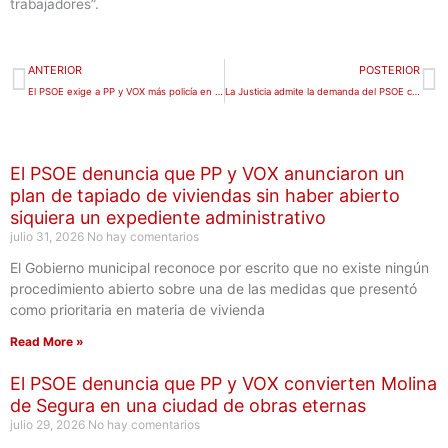
trabajadores”.
Ant
S
ANTERIOR
POSTERIOR
El PSOE exige a PP y VOX más policía en los barrios, blindar el derecho al aborto y un plan de choque contra las listas de espera en mamografías
La Justicia admite la demanda del PSOE contra la subida de la tasa de basura y da 20 días al Ayuntamiento para contestar
El PSOE denuncia que PP y VOX anunciaron un
plan de tapiado de viviendas sin haber abierto
siquiera un expediente administrativo
julio 31, 2026
No hay comentarios
El Gobierno municipal reconoce por escrito que no existe ningún
procedimiento abierto sobre una de las medidas que presentó
como prioritaria en materia de vivienda
Read More »
El PSOE denuncia que PP y VOX convierten Molina
de Segura en una ciudad de obras eternas
julio 29, 2026
No hay comentarios