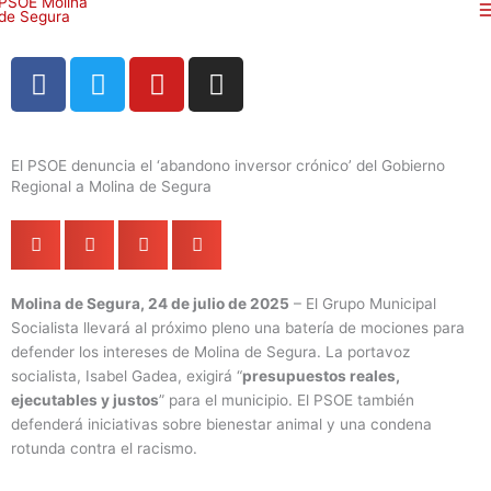
Ir
al
contenido
F
T
Y
I
a
w
o
n
c
i
u
s
e
t
t
t
El PSOE denuncia el ‘abandono inversor crónico’ del Gobierno
b
t
u
a
Regional a Molina de Segura
o
e
b
g
o
r
e
r
k
a
m
Molina de Segura, 24 de julio de 2025
– El Grupo Municipal
Socialista llevará al próximo pleno una batería de mociones para
defender los intereses de Molina de Segura. La portavoz
socialista, Isabel Gadea, exigirá “
presupuestos reales,
ejecutables y justos
” para el municipio. El PSOE también
defenderá iniciativas sobre bienestar animal y una condena
rotunda contra el racismo.