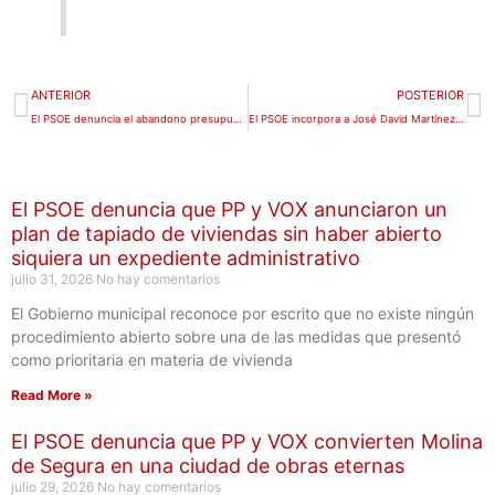
Ant
S
ANTERIOR
POSTERIOR
El PSOE denuncia el abandono presupuestario a Molina de Segura y lleva al Pleno cinco acuerdos para revertirlo
El PSOE incorpora a José David Martínez, un concejal con experiencia profesional y un fuerte vínculo con el movimiento vecinal
El PSOE denuncia que PP y VOX anunciaron un
plan de tapiado de viviendas sin haber abierto
siquiera un expediente administrativo
julio 31, 2026
No hay comentarios
El Gobierno municipal reconoce por escrito que no existe ningún
procedimiento abierto sobre una de las medidas que presentó
como prioritaria en materia de vivienda
Read More »
El PSOE denuncia que PP y VOX convierten Molina
de Segura en una ciudad de obras eternas
julio 29, 2026
No hay comentarios