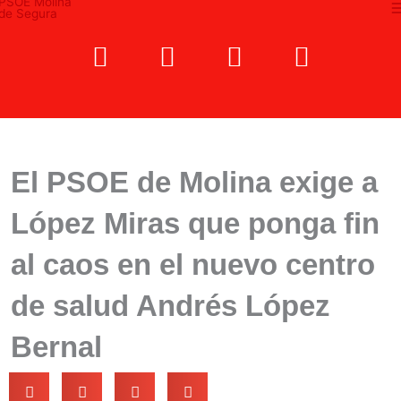
Ir
al
F
T
Y
I
contenido
a
w
o
n
c
i
u
s
e
t
t
t
b
t
u
a
o
e
b
g
El PSOE de Molina exige a
o
r
e
r
López Miras que ponga fin
k
a
m
al caos en el nuevo centro
de salud Andrés López
Bernal