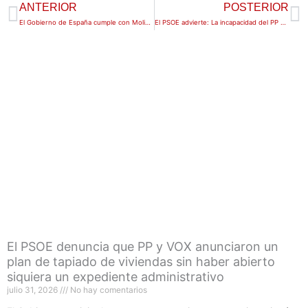
Ant
S
ANTERIOR
POSTERIOR
El Gobierno de España cumple con Molina: el nuevo Palacio de Justicia supera el trámite ambiental
El PSOE advierte: La incapacidad del PP y VOX pone fecha de caducidad al autobús gratuito en Molina
El PSOE denuncia que PP y VOX anunciaron un
plan de tapiado de viviendas sin haber abierto
siquiera un expediente administrativo
julio 31, 2026
No hay comentarios